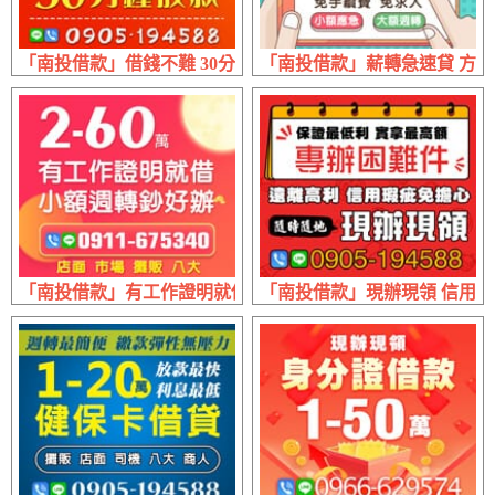
「南投借款」借錢不難 30分鐘放款 | 代清借款 息低保密
「南投借款」薪轉急速貸 方案任選
「南投借款」有工作證明就借 攤販借款 | 2-60萬 小額週轉鈔
「南投借款」現辦現領 信用瑕疵