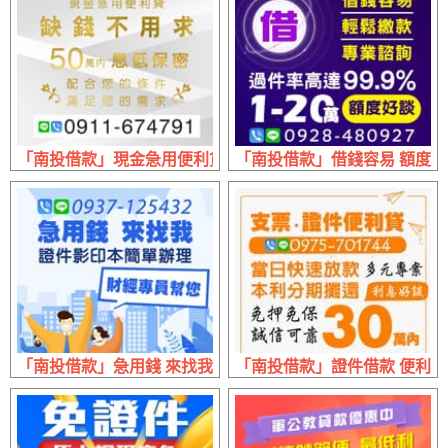
「南投借款」現金急用便利貸 缺錢不用求 | 50萬內 配合你
「南投借款」借錢容易 額度好談 
「南投借款」急用錢 來找我 | 證件影印本 簡單辦理
「南投借款」證件借款 便利貸 