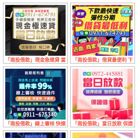
「南投借款」現金急速貸 當日放款 | 手續很簡便 免押又免保
「南投借款」借貸最便利 下款
「南投借款」線上審核 快速過件 | 現金馬上送達 問題秒解
「南投借款」當日放款 保證借 