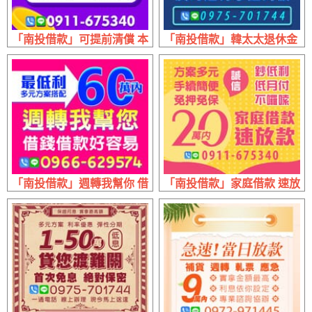
「南投借款」可提前清償 本金+利息 | 50萬內 免押免保
「南投借款」韓太太退休金 即時
「南投借款」週轉我幫你 借錢借款好容易 | 60萬內 最低利多
「南投借款」家庭借款 速放款 |