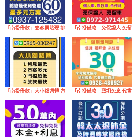
「南投借款」支客票貼現 挑戰最低利 | 60萬內 最多元的方
「南投借款」免保證人 免留車 
「南投借款」大小額週轉 方案多元 | 利息最低 門檻最低放款
「南投借款」頭期免息 代書親自