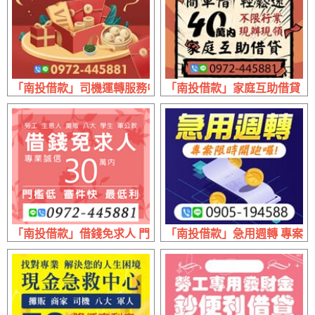
「南投借款」司機運轉服務中心 免押免保 | 優惠利息 輕鬆貸
「南投借款」家庭互助借貸 簡單
「南投借款」借錢免求人 門檻低審核快最低利 | 30萬內 專業
「南投借款」急用週轉 專案