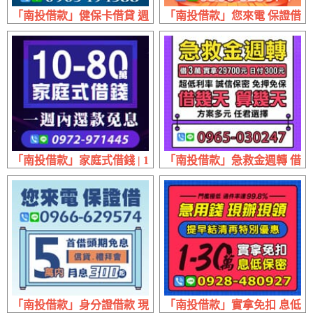
「南投借款」健保卡借貸 週轉最便利 | 1-20萬 放款最快利息
「南投借款」您來電 保證借 | 
「南投借款」家庭式借錢 | 10~80萬 一周內還款免息
「南投借款」急救金週轉 借幾天算
「南投借款」身分證借款 現辦現領 | 1-50萬內
「南投借款」實拿免扣 息低保密