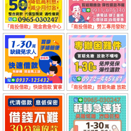
「南投借款」現金救急中心 找對專業解決您的人生困境 | 50
「南投借款」勞工專用發財金 
「南投借款」快速借款 實拿手續簡便 | 1~30萬內 有薪轉現金
「南投借款」首期免繳 放款快速 