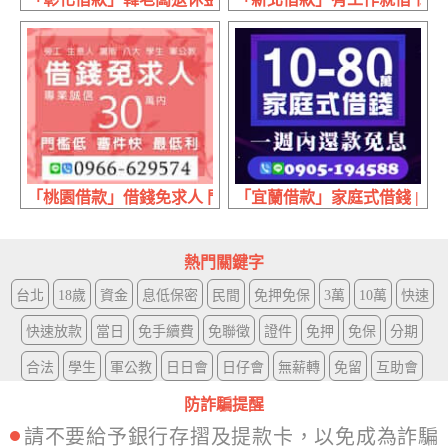
「桃園借款」借錢免求人 門檻低審核快最低利 | 30萬內 專
「宜蘭借款」家庭式借錢 | 10
熱門關鍵字
台北
18歲
資金
息低保密
民間
免押免保
3萬
10萬
快速
快速放款
當日
免手續費
免聯徵
證件
免押
免保
分期
合法
學生
軍公教
日日會
日仔會
無薪轉
免留
互助會
防詐騙提醒
請不要給予銀行存摺及提款卡，以免成為詐騙