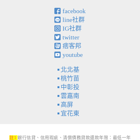
facebook
line社群
IG社群
twitter
痞客邦
youtube
北北基
桃竹苗
中彰投
雲嘉南
高屏
宜花東
註1
銀行信貸、信用瑕疵、清償債務貸款還款年限：最低一年