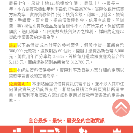
最長七年，房貸土地123胎還款年限： 最低十年～最長三十
年，本方案貸款機動年利率最低12%最高30%，實際依銀行核貸
方案為準。實際貸款條件 (例：核貸金額、利率、月付金、帳管
費、手續費、票查費、提前清償違約金、信用查詢費、開辦
費…等) 視個別貸款產品及授信條件不同而有所差異，保留核貸
額度、適用利率、年限期數與核貸與否之權利， 詳細約定應以
貸款申請書及約定書為準。
註2
以下為借貸成本計算的參考案例：假設申貸一筆新台幣
300,000 元款項，還款期為 60 個月，開辦手續費為新台幣 6,000
元，總費用年百分率為 3.68%，等於每月還款額度應為新台幣
5,113 元，而總還款額則為新台幣 312,780 元。
註3
本網站資料僅供參考，實際利率及貸款方案詳細約定應以
貸款申請書及約定書為準。
免責聲明：
本網站僅提供借貸資訊供需平台，並不涉入其中任
何借貸資訊之諮詢與交易，相關借貸請洽各網頁資料所屬會
員，實際利率及貸款方案詳細約定應以貸款申請書及約定書為
準。。
全台最多、最快、最安全的金融資訊
台灣借款.net Copyright ©2022 - 2023 鑫睿開發有限公司 407台