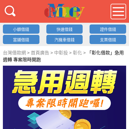
借錢LOGO
小額借錢
快速借錢
證件借錢
當鋪借錢
汽機車借錢
支票借錢
台灣借款網
>
首頁廣告
>
中彰投
>
彰化
>
「彰化借款」急用
週轉 專案限時開跑