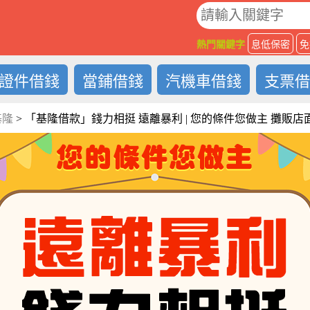
O
熱門關鍵字
息低保密
免
證件借錢
當鋪借錢
汽機車借錢
支票
基隆
>
「基隆借款」錢力相挺 遠離暴利 | 您的條件您做主 攤販