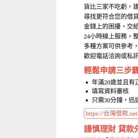
貨比三家不吃虧，
尋找更符合您的借
金錢上的困擾，交
24小時線上服務，
多種方案可供參考
歡迎電話洽詢或私訊加
輕鬆申請三步
年滿20歲並且有
填寫資料審核
只需30分鐘，迅
https://台灣借款.ne
謹慎理財 貸款