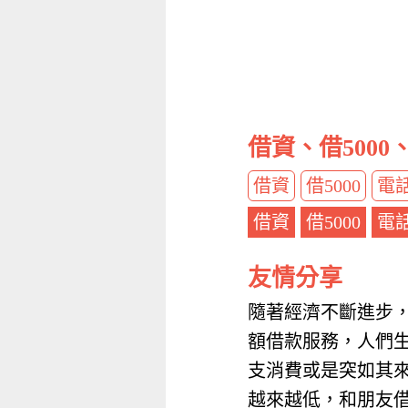
借資、借500
借資
借5000
電
借資
借5000
電
友情分享
隨著經濟不斷進步
額借款服務，人們
支消費或是突如其
越來越低，和朋友