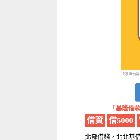
「基隆借款
「基隆借款
借資
借5000
北部借錢，北北基