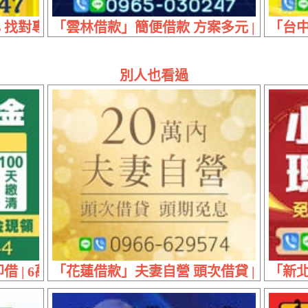
找對專業解決您的人生困境 | 50萬內 降低高息減
「雲林借款」簡便借款 方案多元 | 三大優
「台中
別人也看過
 6萬實拿54000日繳300 9萬實拿81000日繳600
「花蓮借款」夫妻自營 頭次借貸 | 20萬內
「新北