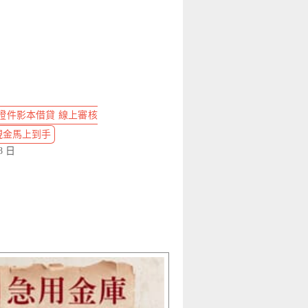
證件影本借貸 線上審核
萬 現金馬上到手
8 日