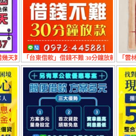
算幾天 | 借3萬 實拿29700元日付300元
「台東借款」借錢不難 30分鐘放款 | 代清
「雲林