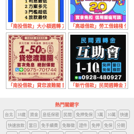
「南投借款」大小額週轉 方案多元 | 利息最低 門檻最低放
「高雄借款」勞工借錢棧 信用瑕
「南投借款」貸您渡難關 首次免息絕對保密 | 1~50萬 利率
「新竹借款」民間週轉金 互助會 
熱門關鍵字
台北
18歲
資金
息低保密
民間
免押免保
3萬
10萬
快速
快速放款
當日
免手續費
免聯徵
證件
免押
免保
分期