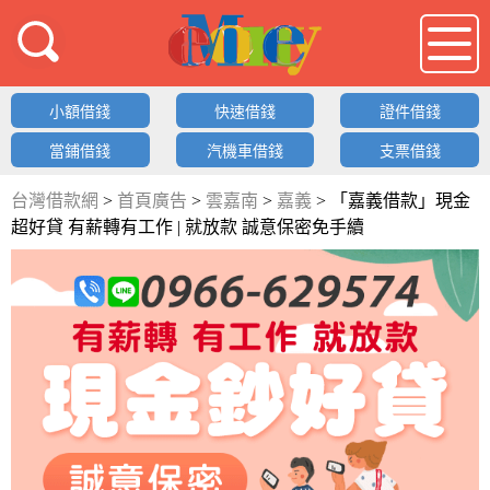
借錢LOGO
小額借錢
快速借錢
證件借錢
當鋪借錢
汽機車借錢
支票借錢
台灣借款網
>
首頁廣告
>
雲嘉南
>
嘉義
>
「嘉義借款」現金
超好貸 有薪轉有工作 | 就放款 誠意保密免手續