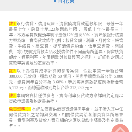
宜花東
註1
銀行信貸、信用瑕疵、清償債務貸款還款年限：最低一年
最長七年，房貸土地123胎還款年限： 最低十年～最長三十
年，本方案貸款機動年利率最低12%最高30%，實際依銀行核貸
方案為準。實際貸款條件 (例：核貸金額、利率、月付金、帳管
費、手續費、票查費、提前清償違約金、信用查詢費、開辦
費…等) 視個別貸款產品及授信條件不同而有所差異，保留核貸
額度、適用利率、年限期數與核貸與否之權利， 詳細約定應以
貸款申請書及約定書為準。
註2
以下為借貸成本計算的參考案例：假設申貸一筆新台幣
300,000 元款項，還款期為 60 個月，開辦手續費為新台幣 6,000
元，總費用年百分率為 3.68%，等於每月還款額度應為新台幣
5,113 元，而總還款額則為新台幣 312,780 元。
註3
本網站資料僅供參考，實際利率及貸款方案詳細約定應以
貸款申請書及約定書為準。
免責聲明：
本網站僅提供借貸資訊供需平台，並不涉入其中任
何借貸資訊之諮詢與交易，相關借貸請洽各網頁資料所屬會
員，實際利率及貸款方案詳細約定應以貸款申請書及約定書為
準。。