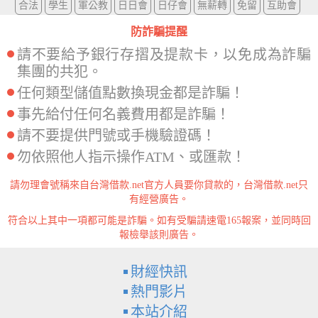
合法
學生
軍公教
日日會
日仔會
無薪轉
免留
互助會
防詐騙提醒
請不要給予銀行存摺及提款卡，以免成為詐騙
集團的共犯。
任何類型儲值點數換現金都是詐騙！
事先給付任何名義費用都是詐騙！
請不要提供門號或手機驗證碼！
勿依照他人指示操作ATM、或匯款！
請勿理會號稱來自台灣借款.net官方人員要你貸款的，台灣借款.net只
有經營廣告。
符合以上其中一項都可能是詐騙。如有受騙請速電165報案，並同時回
報檢舉該則廣告。
財經快訊
熱門影片
本站介紹