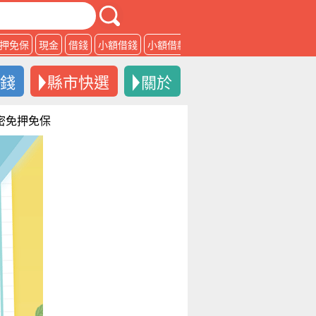
押免保
現金
借錢
小額借錢
小額借款
借款
借錢
縣市快選
關於
保密免押免保