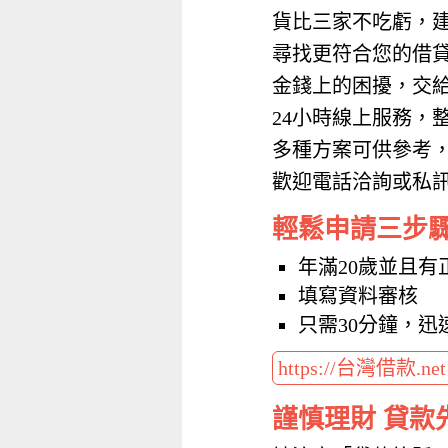
貨比三家不吃虧，
尋找更符合您的借
金錢上的困擾，交
24小時線上服務，
多種方案可供參考
歡迎電話洽詢或私訊加
輕鬆申請三步
年滿20歲並且有
填寫資料審核
只需30分鐘，迅
https://台灣借款.ne
謹慎理財 貸款