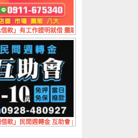
放款 實拿免扣日付最低
借款」有工作證明就借 攤販借款 | 2-60萬 小額週
 夫妻經營 來電即撥款免擔心
借款」民間週轉金 互助會 | 1~10萬 免押免保當日