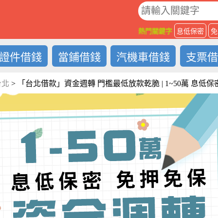
O
熱門關鍵字
息低保密
免
證件借錢
當鋪借錢
汽機車借錢
支票
台北
>
「台北借款」資金週轉 門檻最低放款乾脆 | 1~50萬 息低