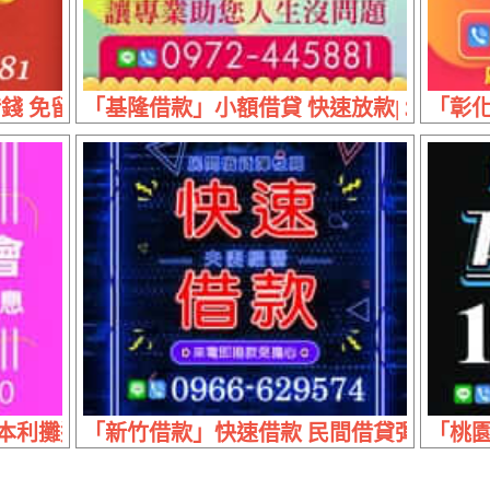
 免留車優惠專案 | 利息最低廉 分期最彈性
「基隆借款」小額借貸 快速放款| 30分鐘
「彰化
 本利攤還 拒息滾息
「新竹借款」快速借款 民間借貸彈性高 |
「桃園