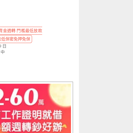
資金週轉 門檻最低放款
萬 息低保密免押免保
9 日
」中