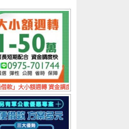
快 | 各行各業皆可貸 店面攤販司機八大商家市場
借款」大小額週轉 資金調度快 | 1~50萬 可長短期