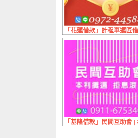
「花蓮借款」計程車運匠借錢
「基隆借款」民間互助會 |