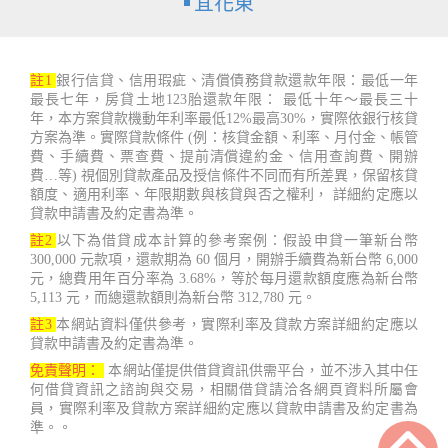
宜花東
註1
銀行信貸、信用瑕疵、清償債務貸款還款年限：最低一年
最長七年，房貸土地123胎還款年限： 最低十年～最長三十
年，本方案貸款機動年利率最低12%最高30%，實際依銀行核貸
方案為準。實際貸款條件 (例：核貸金額、利率、月付金、帳管
費、手續費、票查費、提前清償違約金、信用查詢費、開辦
費…等) 視個別貸款產品及授信條件不同而有所差異，保留核貸
額度、適用利率、年限期數與核貸與否之權利， 詳細約定應以
貸款申請書及約定書為準。
註2
以下為借貸成本計算的參考案例：假設申貸一筆新台幣
300,000 元款項，還款期為 60 個月，開辦手續費為新台幣 6,000
元，總費用年百分率為 3.68%，等於每月還款額度應為新台幣
5,113 元，而總還款額則為新台幣 312,780 元。
註3
本網站資料僅供參考，實際利率及貸款方案詳細約定應以
貸款申請書及約定書為準。
免責聲明：
本網站僅提供借貸資訊供需平台，並不涉入其中任
何借貸資訊之諮詢與交易，相關借貸請洽各網頁資料所屬會
員，實際利率及貸款方案詳細約定應以貸款申請書及約定書為
準。。