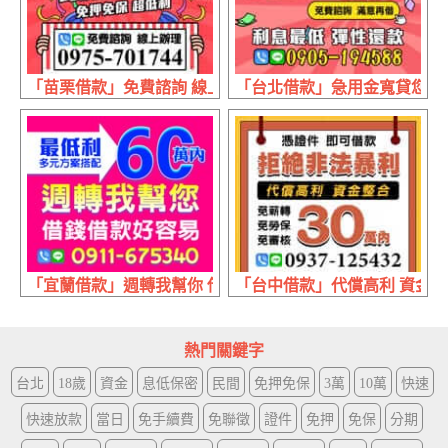
「苗栗借款」免費諮詢 線上辦理 | 缺錢急用 現辦現領免押
「台北借款」急用金寬貸您 線上
「宜蘭借款」週轉我幫你 借錢借款好容易 | 60萬內 最低利
「台中借款」代償高利 資金整合
熱門關鍵字
台北
18歲
資金
息低保密
民間
免押免保
3萬
10萬
快速
快速放款
當日
免手續費
免聯徵
證件
免押
免保
分期