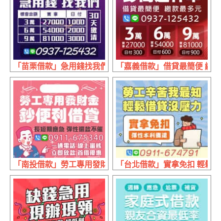
「苗栗借款」急用錢找我們 日付30天繳清 | 3萬實拿27000日付10
「嘉義借款」借貸最簡便 繳款最多元
「南投借款」勞工專用發財金 鈔便利借貸 | 一通電話線上審
「台北借款」實拿免扣 輕鬆借