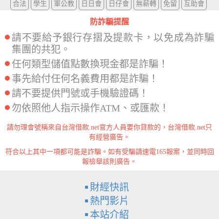
合法
學生
軍公教
日日會
日仔會
無薪轉
免留
互助會
防詐騙提醒
請不要給予銀行存摺及提款卡，以免成為詐騙
集團的共犯。
任何類型儲值點數換現金都是詐騙！
事先給付任何名義費用都是詐騙！
請不要提供門號或手機驗證碼！
勿依照他人指示操作ATM、或匯款！
請勿理會號稱來自台灣借款.net官方人員要你貸款的，台灣借款.net只
有經營廣告。
符合以上其中一項都可能是詐騙。如有受騙請速電165報案，並同時回
報檢舉該則廣告。
財經快訊
熱門影片
本站介紹