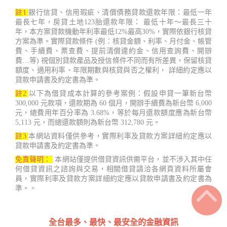
註1
銀行信貸、信用瑕疵、清償債務貸款還款年限：最低一年
最長七年，房貸土地123胎還款年限： 最低十年～最長三十
年，本方案貸款機動年利率最低12%最高30%，實際依銀行核貸
方案為準。實際貸款條件 (例：核貸金額、利率、月付金、帳管
費、手續費、票查費、提前清償違約金、信用查詢費、開辦
費…等) 視個別貸款產品及授信條件不同而有所差異，保留核貸
額度、適用利率、年限期數與核貸與否之權利， 詳細約定應以
貸款申請書及約定書為準。
註2
以下為借貸成本計算的參考案例：假設申貸一筆新台幣
300,000 元款項，還款期為 60 個月，開辦手續費為新台幣 6,000
元，總費用年百分率為 3.68%，等於每月還款額度應為新台幣
5,113 元，而總還款額則為新台幣 312,780 元。
註3
本網站資料僅供參考，實際利率及貸款方案詳細約定應以
貸款申請書及約定書為準。
免責聲明：
本網站僅提供借貸資訊供需平台，並不涉入其中任
何借貸資訊之諮詢與交易，相關借貸請洽各網頁資料所屬會
員，實際利率及貸款方案詳細約定應以貸款申請書及約定書為
準。。
全台最多、最快、最安全的金融資訊