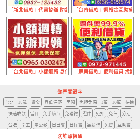
「新北借款」代書協辦 助您渡難關 | 互助日日會 單純助人
「台南借款」週轉金互助會 有薪
「台北借款」小額週轉 息低保密 | 現辦現領 免押免保
「屏東借款」便利借貸 找對專業
熱門關鍵字
台北
18歲
資金
息低保密
民間
免押免保
3萬
10萬
快速
快速放款
當日
免手續費
免聯徵
證件
免押
免保
分期
合法
學生
軍公教
日日會
日仔會
無薪轉
免留
互助會
防詐騙提醒