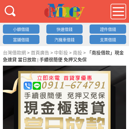
借錢LOGO
小額借錢
快速借錢
證件借錢
當鋪借錢
汽機車借錢
支票借錢
台灣借款網
>
首頁廣告
>
中彰投
>
南投
>
「南投借款」現金
急速貸 當日放款 | 手續很簡便 免押又免保