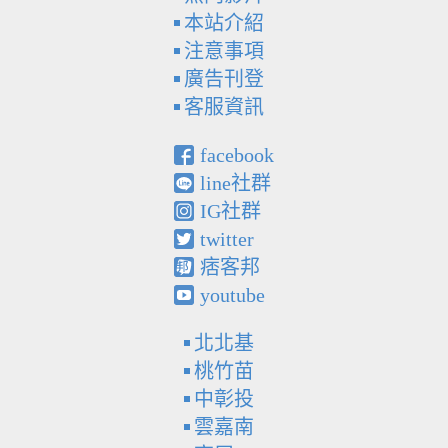
本站介紹
注意事項
廣告刊登
客服資訊
facebook
line社群
IG社群
twitter
痞客邦
youtube
北北基
桃竹苗
中彰投
雲嘉南