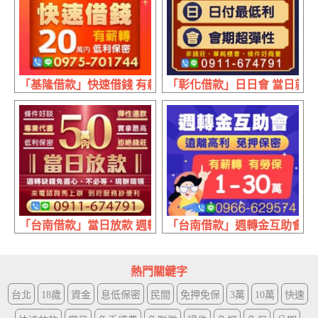
「基隆借款」快速借錢 有薪轉 | 20萬內 低利保密
「彰化借款」日日會 當日就放款
「台南借款」當日放款 週轉缺錢免擔心 | 50萬內 實拿最高
「台南借款」週轉金互助會 有薪
熱門關鍵字
台北
18歲
資金
息低保密
民間
免押免保
3萬
10萬
快速