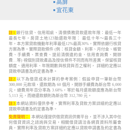
高屏
宜花東
註1
銀行信貸、信用瑕疵、清償債務貸款還款年限：最低一年
最長七年，房貸土地123胎還款年限： 最低十年～最長三十
年，本方案貸款機動年利率最低12%最高30%，實際依銀行核貸
方案為準。實際貸款條件 (例：核貸金額、利率、月付金、帳管
費、手續費、票查費、提前清償違約金、信用查詢費、開辦
費…等) 視個別貸款產品及授信條件不同而有所差異，保留核貸
額度、適用利率、年限期數與核貸與否之權利， 詳細約定應以
貸款申請書及約定書為準。
註2
以下為借貸成本計算的參考案例：假設申貸一筆新台幣
300,000 元款項，還款期為 60 個月，開辦手續費為新台幣 6,000
元，總費用年百分率為 3.68%，等於每月還款額度應為新台幣
5,113 元，而總還款額則為新台幣 312,780 元。
註3
本網站資料僅供參考，實際利率及貸款方案詳細約定應以
貸款申請書及約定書為準。
免責聲明：
本網站僅提供借貸資訊供需平台，並不涉入其中任
何借貸資訊之諮詢與交易，相關借貸請洽各網頁資料所屬會
員，實際利率及貸款方案詳細約定應以貸款申請書及約定書為