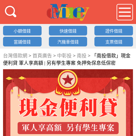
借錢LOGO
小額借錢
快速借錢
證件借錢
當鋪借錢
汽機車借錢
支票借錢
台灣借款網
>
首頁廣告
>
中彰投
>
南投
>
「南投借款」現金
便利貸 軍人享高額 | 另有學生專案 免押免保息低保密