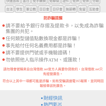
快速放款
當日
免手續費
免聯徵
證件
免押
免保
分期
合法
學生
軍公教
日日會
日仔會
無薪轉
免留
互助會
防詐騙提醒
請不要給予銀行存摺及提款卡，以免成為詐騙
集團的共犯。
任何類型儲值點數換現金都是詐騙！
事先給付任何名義費用都是詐騙！
請不要提供門號或手機驗證碼！
勿依照他人指示操作ATM、或匯款！
請勿理會號稱來自台灣借款.net官方人員要你貸款的，台灣借款.net只
有經營廣告。
符合以上其中一項都可能是詐騙。如有受騙請速電165報案，並同時回
報檢舉該則廣告。
財經快訊
熱門影片